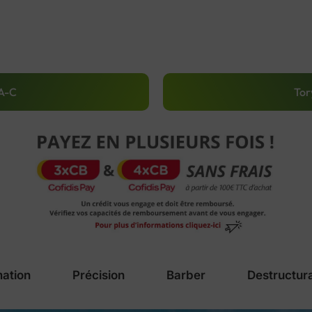
A-C
Tor
ation
Précision
Barber
Destructur