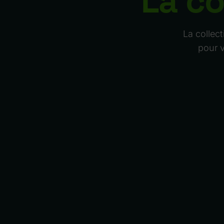
La co
La collec
pour v