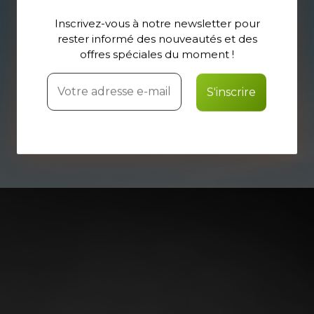
Inscrivez-vous à notre newsletter pour
rester informé des nouveautés et des
offres spéciales du moment !