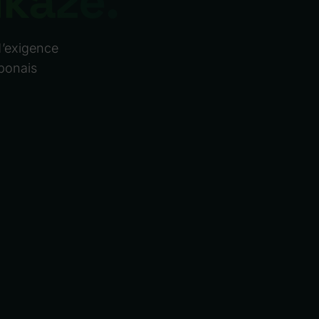
ukaze.
d’exigence
aponais