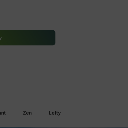
y
ant
Zen
Lefty