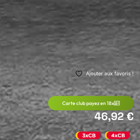
Ajouter aux favoris !
Carte club payez en 18x
46,92 €