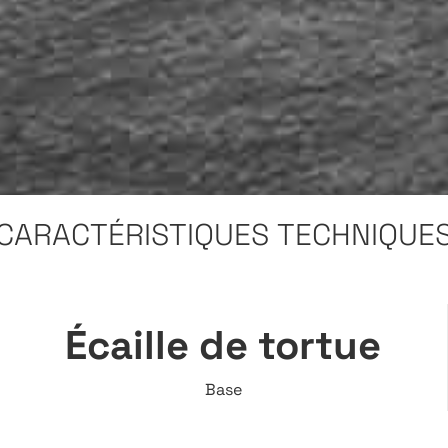
C
A
R
A
C
T
É
R
I
S
T
I
Q
U
E
S
T
E
C
H
N
I
Q
U
E
Écaille de tortue
Base