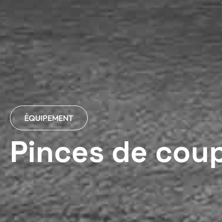
ÉQUIPEMENT
P
i
n
c
e
s
d
e
c
o
u