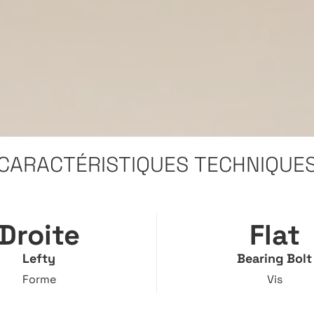
C
A
R
A
C
T
É
R
I
S
T
I
Q
U
E
S
T
E
C
H
N
I
Q
U
E
Droite
Flat
Lefty
Bearing Bolt
Forme
Vis