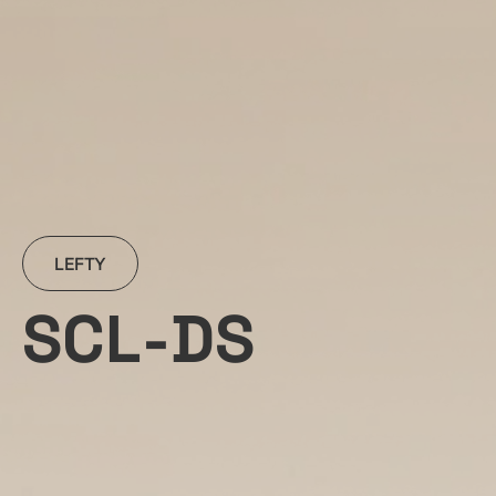
LEFTY
S
C
L
-
D
S